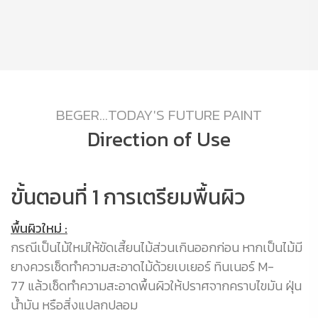
BEGER...TODAY'S FUTURE PAINT
Direction of Use
ขั้นตอนที่ 1 การเตรียมพื้นผิว
ข
ร์
พื้นผิวใหม่ :
กรณีเป็นไม้ใหม่ให้ขัดเสี้ยนไม้ส่วนเกินออกก่อน หากเป็นไม้มี
ก
ยางควรเช็ดทำความสะอาดไม้ด้วยเบเยอร์ ทินเนอร์ M-
จำ
ยอ
77 แล้วเช็ดทำความสะอาดพื้นผิวให้ปราศจากคราบไขมัน ฝุ่น
เร
าณ
น้ำมัน หรือสิ่งแปลกปลอม
ร
ูบ