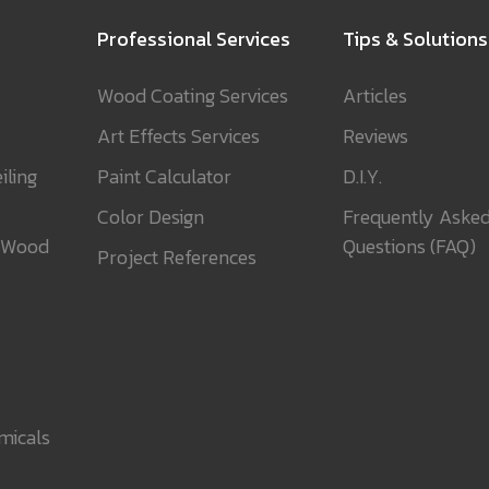
Professional Services
Tips & Solutions
Wood Coating Services
Articles
Art Effects Services
Reviews
iling
Paint Calculator
D.I.Y.
Color Design
Frequently Aske
 Wood
Questions (FAQ)
Project References
micals