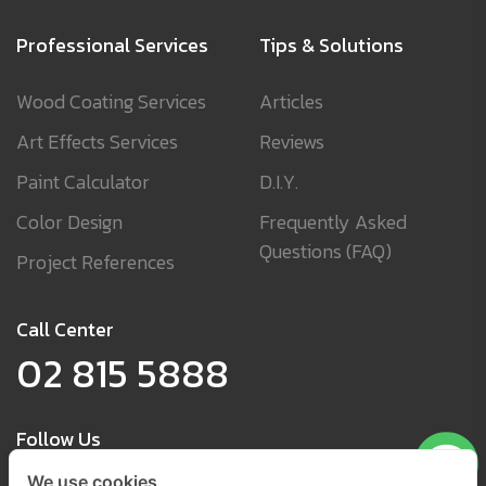
Professional Services
Tips & Solutions
Wood Coating Services
Articles
Art Effects Services
Reviews
Paint Calculator
D.I.Y.
Color Design
Frequently Asked
Questions (FAQ)
Project References
Call Center
02 815 5888
Follow Us
We use cookies