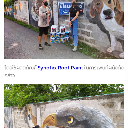
โดยใช้ผลิตภัณฑ์
Synotex Roof Paint
ในการเพนท์ผนังดัง
กล่าว