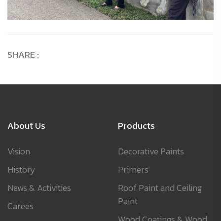
SHARE :
About Us
Products
Vision
Decorative Paints
History
Primers
News & Activities
Roof Paint and Ceiling
Paint
Carees
Wood Coatings & Wood