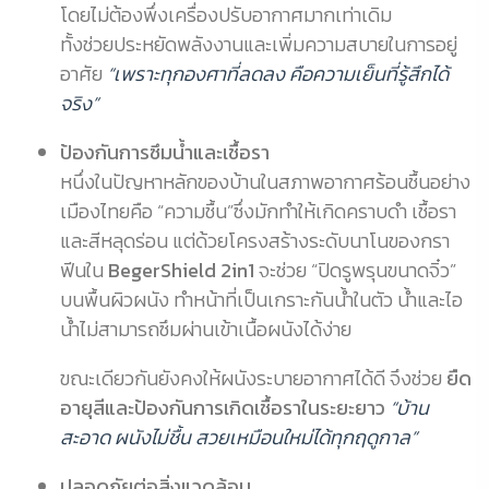
โดยไม่ต้องพึ่งเครื่องปรับอากาศมากเท่าเดิม
ทั้งช่วยประหยัดพลังงานและเพิ่มความสบายในการอยู่
อาศัย
“เพราะทุกองศาที่ลดลง คือความเย็นที่รู้สึกได้
จริง”
ป้องกันการซึมน้ำและเชื้อรา
หนึ่งในปัญหาหลักของบ้านในสภาพอากาศร้อนชื้นอย่าง
เมืองไทยคือ “ความชื้น”ซึ่งมักทำให้เกิดคราบดำ เชื้อรา
และสีหลุดร่อน แต่ด้วยโครงสร้างระดับนาโนของกรา
ฟีนใน
BegerShield 2in1
จะช่วย “ปิดรูพรุนขนาดจิ๋ว”
บนพื้นผิวผนัง ทำหน้าที่เป็นเกราะกันน้ำในตัว น้ำและไอ
น้ำไม่สามารถซึมผ่านเข้าเนื้อผนังได้ง่าย
ขณะเดียวกันยังคงให้ผนังระบายอากาศได้ดี จึงช่วย
ยืด
อายุสีและป้องกันการเกิดเชื้อราในระยะยาว
“บ้าน
สะอาด ผนังไม่ชื้น สวยเหมือนใหม่ได้ทุกฤดูกาล”
ปลอดภัยต่อสิ่งแวดล้อม