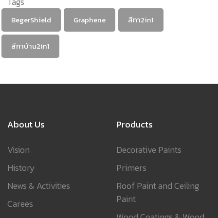
Tags
BegerShield
Graphene
สีทา2in1
สีทาบ้าน2in1
About Us
Products
Vision
Decorative Paints
History
Primers
News & Activities
Roof Paint and Ceiling
Paint
Carees
Wood Coatings & Wood