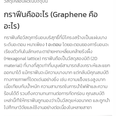
วัสดุเคลือบผิวในปัจจุบัน
กราฟีนคืออะไร (Graphene คือ
อะไร)
กราฟีนคือวัสดุคาร์บอนบริสุทธิ์ที่มีโครงสร้างเป็นแผ่นบาง
ระดับอะตอม หนาเพียง
1 อะตอม
โดยอะตอมของคาร์บอนจะ
เรียงตัวกันในลักษณะตาข่ายหกเหลี่ยมคล้ายรังผึ้ง
(Hexagonal lattice) กราฟีนถือเป็นวัสดุสองมิติ (2D
material) ที่บางที่สุดเท่าที่มนุษย์สามารถสังเคราะห์และแยก
ออกมาได้ แม้กราฟีนจะมีความบางมาก แต่กลับมีคุณสมบัติ
ทางกายภาพที่โดดเด่นอย่างยิ่ง เช่น ความแข็งแรงสูงมาก
เมื่อเทียบกับน้ำหนัก ความสามารถในการนำไฟฟ้าและความ
ร้อนได้ดี รวมถึงความทนทานต่อการกัดกร่อน คุณสมบัติ
เหล่านี้ทำให้กราฟีนถูกมองว่าเป็นวัสดุแห่งอนาคต และถูกนำ
ไปศึกษาวิจัยและใช้งานอย่างต่อเนื่องในหลายสาขา