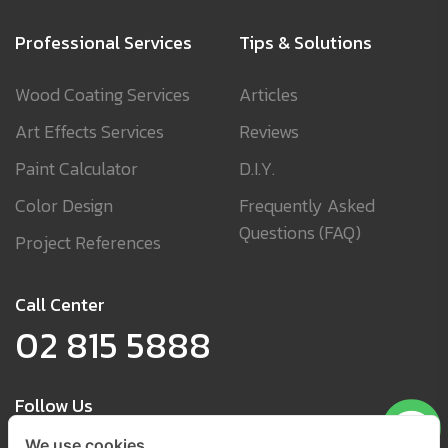
Professional Services
Tips & Solutions
Wood Coating Services
Articles
Art Effects Services
Reviews
Paint Calculator
D.I.Y.
Color Design
Frequently Asked
Questions (FAQ)
Project References
Call Center
02 815 5888
Follow Us
We use cookies