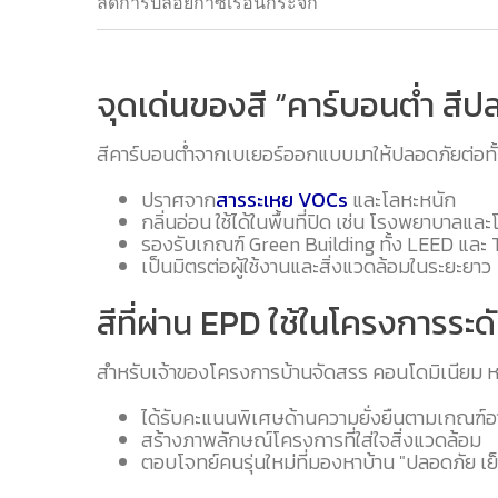
ลดการปล่อยก๊าซเรือนกระจก
จุดเด่นของสี “คาร์บอนต่ำ สีป
สีคาร์บอนต่ำจากเบเยอร์ออกแบบมาให้ปลอดภัยต่อทั้ง
ปราศจาก
สารระเหย VOCs
และโลหะหนัก
กลิ่นอ่อน ใช้ได้ในพื้นที่ปิด เช่น โรงพยาบาลแล
รองรับเกณฑ์ Green Building ทั้ง LEED และ
เป็นมิตรต่อผู้ใช้งานและสิ่งแวดล้อมในระยะยาว
สีที่ผ่าน EPD ใช้ในโครงการระด
สำหรับเจ้าของโครงการบ้านจัดสรร คอนโดมิเนียม หร
ได้รับคะแนนพิเศษด้านความยั่งยืนตามเกณฑ์อ
สร้างภาพลักษณ์โครงการที่ใส่ใจสิ่งแวดล้อม
ตอบโจทย์คนรุ่นใหม่ที่มองหาบ้าน "ปลอดภัย เ