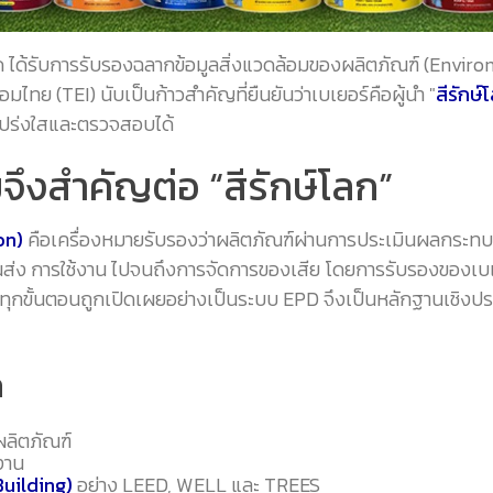
 จำกัด ได้รับการรับรองฉลากข้อมูลสิ่งแวดล้อมของผลิตภัณฑ์ (Envi
มไทย (TEI) นับเป็นก้าวสำคัญที่ยืนยันว่าเบเยอร์คือผู้นำ "
สีรักษ์
โปร่งใสและตรวจสอบได้
ึงสำคัญต่อ “สีรักษ์โลก”
on)
คือเครื่องหมายรับรองว่าผลิตภัณฑ์ผ่านการประเมินผลกระทบส
ขนส่ง การใช้งาน ไปจนถึงการจัดการของเสีย โดยการรับรองของเบ
กขั้นตอนถูกเปิดเผยอย่างเป็นระบบ EPD จึงเป็นหลักฐานเชิงประจักษ
ค
ผลิตภัณฑ์
้งาน
uilding)
อย่าง LEED, WELL และ TREES