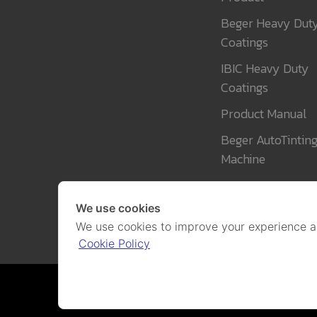
Beger Heavy Dut
Coatings
IBIC Heavy Duty
Coatings
Product Manual
Beger AutoTintin
Machine
We use cookies
We use cookies to improve your experience a
Cookie Policy
Cookies and P