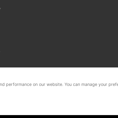
y
g
nd performance on our website. You can manage your prefe
rivacy Policy
(Set Cookies)
@ 2021 by Beger Co., Ltd. All R