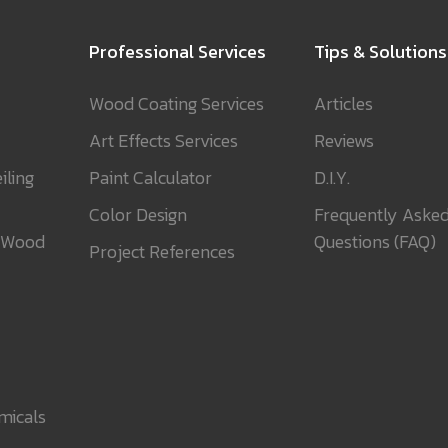
Professional Services
Tips & Solutions
Wood Coating Services
Articles
Art Effects Services
Reviews
iling
Paint Calculator
D.I.Y.
Color Design
Frequently Aske
 Wood
Questions (FAQ)
Project References
micals