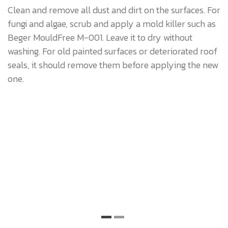
Clean and remove all dust and dirt on the surfaces. For
M
s.
fungi and algae, scrub and apply a mold killer such as
3:
Beger MouldFree M-001. Leave it to dry without
F
washing. For old painted surfaces or deteriorated roof
di
seals, it should remove them before applying the new
h
r
one.
B
rs
th
b
m
s
co