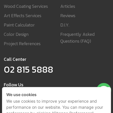
Wood Coating Services
Articles
Art Effects Services
Reviews
Paint Calculator
D.I.Y.
Color Design
Frequently Asked
Questions (FAQ)
Project References
Call Center
02 815 5888
Follow Us
We use cookies
We use cookies to improve your experience and
performance on our website. You can manage your