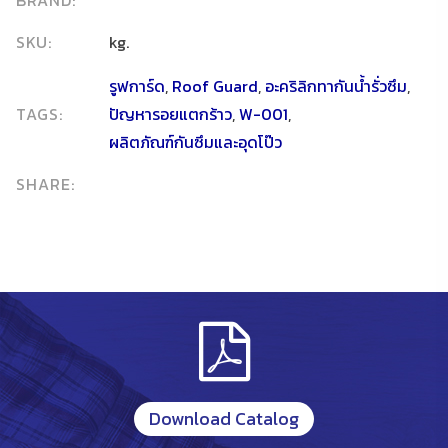
SKU:
kg.
รูฟการ์ด
,
Roof Guard
,
อะคริลิกทากันน้ำรั่วซึม
,
TAGS:
ปัญหารอยแตกร้าว
,
W-001
,
ผลิตภัณฑ์กันซึมและอุดโป๊ว
SHARE:
Download Catalog