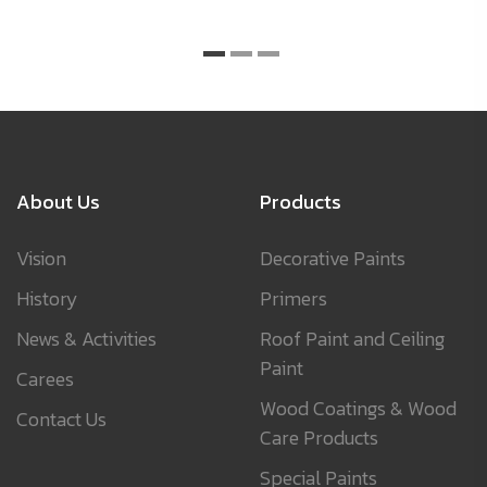
About Us
Products
Vision
Decorative Paints
History
Primers
News & Activities
Roof Paint and Ceiling
Paint
Carees
Wood Coatings & Wood
Contact Us
Care Products
Special Paints