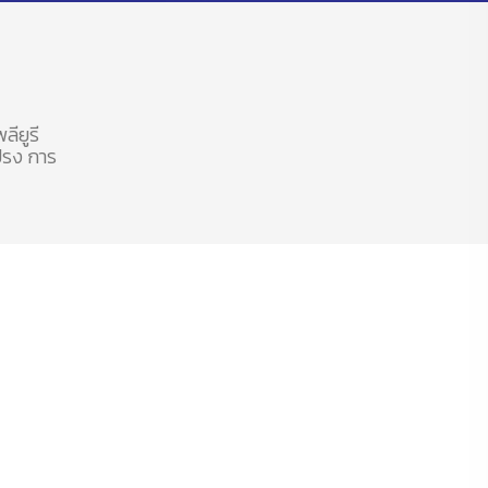
ลียูรี
แปรง การ