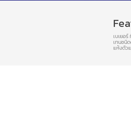
Fea
เบเยอร์ 
เทนชนิดด
แห้งตัว