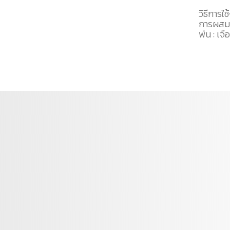
วิธีการใ
การผสมเพ
พ่น : เจ