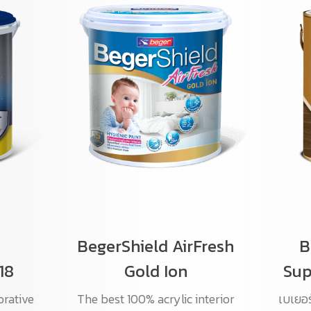
BegerShield AirFresh
B
18
Gold Ion
Sup
orative
The best 100% acrylic interior
เบเยอร์