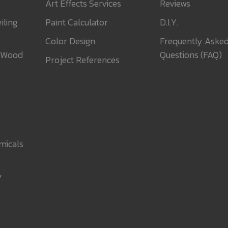
Art Effects Services
Reviews
iling
Paint Calculator
D.I.Y.
Color Design
Frequently Aske
 Wood
Questions (FAQ)
Project References
micals
y