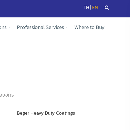
|
TH
EN
ons
Professional Services
Where to Buy
่องจักร
Beger Heavy Duty Coatings