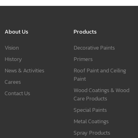
About Us
Products
Vision
Decorative Paints
History
Primers
News & Activities
Roof Paint and Ceiling
Paint
Carees
Wood Coatings & Wood
Contact Us
Care Products
Special Paints
Metal Coatings
Spray Products