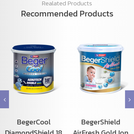
Realated Products
Recommended Products
BegerCool
BegerShield
DiamondShield 18
AirFresh Gold Ion