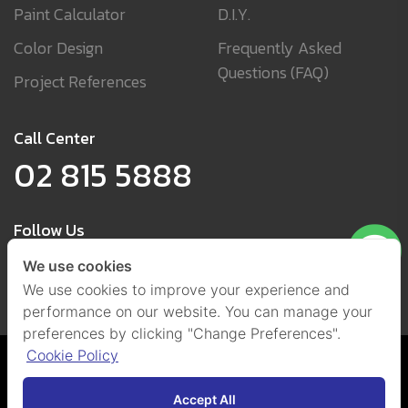
Paint Calculator
D.I.Y.
Color Design
Frequently Asked
Questions (FAQ)
Project References
Call Center
02 815 5888
Follow Us
We use cookies
We use cookies to improve your experience and
performance on our website. You can manage your
preferences by clicking "Change Preferences".
Cookie Policy
Cookies and Privacy Policy
(Set Cookies)
@ 2021 by Beger Co., Ltd.
All Right Reserved.
Accept All