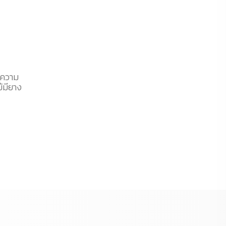
ำความ
ม้มียาง