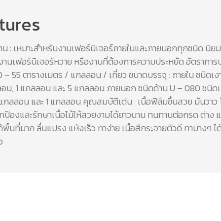
tures
ช้งาน : เหมาะสำหรับงานเฟอร์นิเจอร์ภายในและภายนอกทุกชนิด นิยม
างงานเฟอร์นิเจอร์หวาย หรืองานที่ต้องการความประหยัด อัตรากา
: 50 – 55 ตารางเมตร / แกลลอน / เที่ยว ขนาดบรรจุ : ภายใน ชนิดเ
ลอน, 1 แกลลอน และ 5 แกลลอน ภายนอก ชนิดด้าน U – 080 ชนิดเ
แกลลอน และ 1 แกลลอน คุณสมบัติเด่น : เนื้อฟิล์มขึ้นสวย มันวาว 
ปกป้องและรักษาเนื้อไม้ให้สวยงามได้ยาวนาน ทนทานต่อกรด ด่าง 
ด้พื้นที่มาก ลื่นแปรง แห้งเร็ว ทาง่าย เนื้อสีกระจายตัวดี ทาบางๆ ได
อ