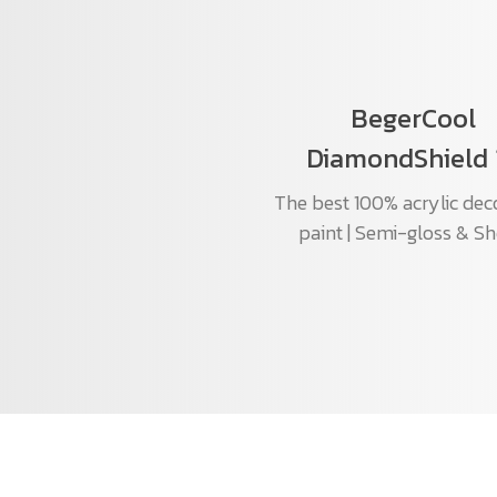
BegerCool
DiamondShield 
The best 100% acrylic dec
paint | Semi-gloss & S