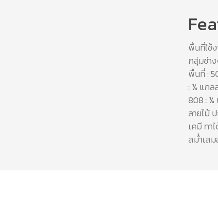
Fea
พื้นที่ใ
กลุ่มช่
พื้นที่ 
: ¼ แกล
808 : ¼ 
ลายไม้ 
เคมี ทาไ
สม่ำเสม