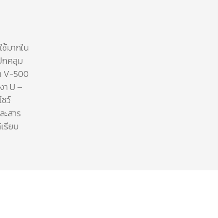
ใช้มากใน
รปกคลุม
งา V-500
งา U –
โชว์
และสาร
้เรียบ