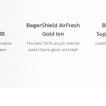
BegerShield AirFresh
B
18
Gold Ion
Sup
orative
The best 100% acrylic interior
เบเยอร์
heen
paint | Semi-gloss and Matt