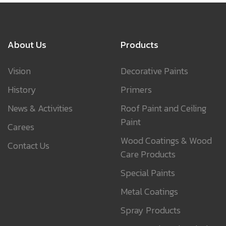
About Us
Products
Vision
Decorative Paints
History
Primers
News & Activities
Roof Paint and Ceiling
Paint
Carees
Wood Coatings & Wood
Contact Us
Care Products
Special Paints
Metal Coatings
Spray Products