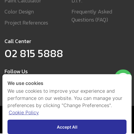
Paint Calculator
D.I.Y.
Color Design
Frequently Asked
Questions (FAQ)
Project References
Call Center
02 815 5888
Follow Us
We use cookies
We use cookies to improve your experience and
performance on our website. You can manage your
preferences by clicking "Change Preferences".
Cookie Policy
Cookies and Privacy Policy
(Set Cookies)
@ 2021 by Beger Co., Ltd.
All Right Reserved.
Accept All