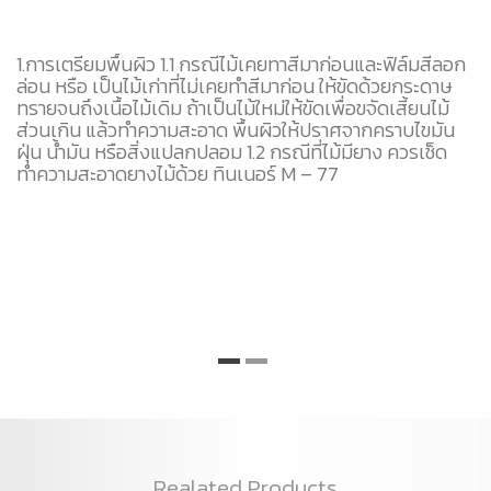
1.การเตรียมพื้นผิว 1.1 กรณีไม้เคยทาสีมาก่อนและฟิล์มสีลอก
2.
ยว
ล่อน หรือ เป็นไม้เก่าที่ไม่เคยทำสีมาก่อน ให้ขัดด้วยกระดาษ
ด้
ู
ทรายจนถึงเนื้อไม้เดิม ถ้าเป็นไม้ใหม่ให้ขัดเพื่อขจัดเสี้ยนไม้
แล
ส่วนเกิน แล้วทำความสะอาด พื้นผิวให้ปราศจากคราบไขมัน
ด้
ี
ฝุ่น น้ำมัน หรือสิ่งแปลกปลอม 1.2 กรณีที่ไม้มียาง ควรเช็ด
ก
จาก
ทำความสะอาดยางไม้ด้วย ทินเนอร์ M – 77
คว
เม
วา
ด้
ัด
แล
สี
Realated Products