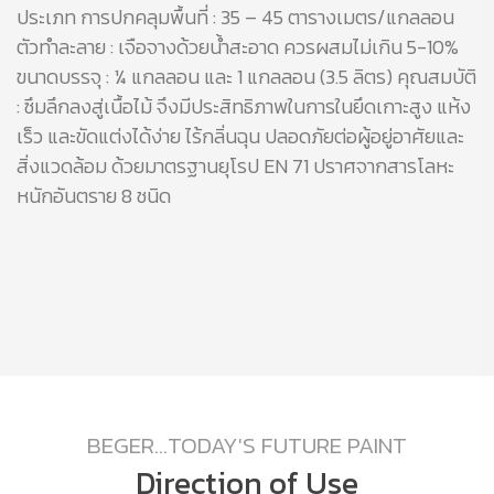
ประเภท การปกคลุมพื้นที่ : 35 – 45 ตารางเมตร/แกลลอน
ตัวทำละลาย : เจือจางด้วยน้ำสะอาด ควรผสมไม่เกิน 5-10%
ขนาดบรรจุ : ¼ แกลลอน และ 1 แกลลอน (3.5 ลิตร) คุณสมบัติ
: ซึมลึกลงสู่เนื้อไม้ จึงมีประสิทธิภาพในการในยึดเกาะสูง แห้ง
เร็ว และขัดแต่งได้ง่าย ไร้กลิ่นฉุน ปลอดภัยต่อผู้อยู่อาศัยและ
สิ่งแวดล้อม ด้วยมาตรฐานยุโรป EN 71 ปราศจากสารโลหะ
หนักอันตราย 8 ชนิด
BEGER...TODAY'S FUTURE PAINT
Direction of Use