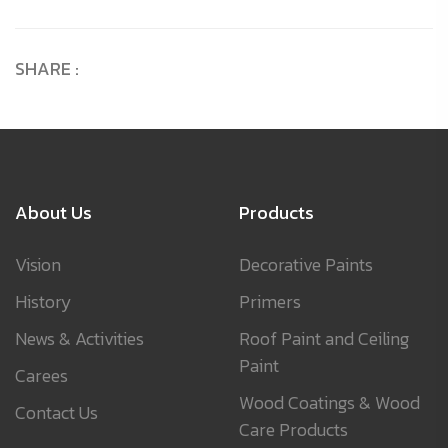
SHARE :
About Us
Products
Vision
Decorative Paints
History
Primers
News & Activities
Roof Paint and Ceiling
Paint
Carees
Wood Coatings & Wood
Contact Us
Care Products