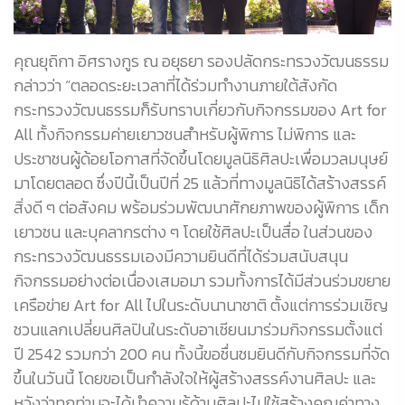
คุณยุถิกา อิศรางกูร ณ อยุธยา รองปลัดกระทรวงวัฒนธรรม
กล่าวว่า “ตลอดระยะเวลาที่ได้ร่วมทำงานภายใต้สังกัด
กระทรวงวัฒนธรรมก็รับทราบเกี่ยวกับกิจกรรมของ Art for
All ทั้งกิจกรรมค่ายเยาวชนสำหรับผู้พิการ ไม่พิการ และ
ประชาชนผู้ด้อยโอกาสที่จัดขึ้นโดยมูลนิธิศิลปะเพื่อมวลมนุษย์
มาโดยตลอด ซึ่งปีนี้เป็นปีที่ 25 แล้วที่ทางมูลนิธิได้สร้างสรรค์
สิ่งดี ๆ ต่อสังคม พร้อมร่วมพัฒนาศักยภาพของผู้พิการ เด็ก
เยาวชน และบุคลากรต่าง ๆ โดยใช้ศิลปะเป็นสื่อ ในส่วนของ
กระทรวงวัฒนธรรมเองมีความยินดีที่ได้ร่วมสนับสนุน
กิจกรรมอย่างต่อเนื่องเสมอมา รวมทั้งการได้มีส่วนร่วมขยาย
เครือข่าย Art for All ไปในระดับนานาชาติ ตั้งแต่การร่วมเชิญ
ชวนแลกเปลี่ยนศิลปินในระดับอาเซียนมาร่วมกิจกรรมตั้งแต่
ปี 2542 รวมกว่า 200 คน ทั้งนี้ขอชื่นชมยินดีกับกิจกรรมที่จัด
ขึ้นในวันนี้ โดยขอเป็นกำลังใจให้ผู้สร้างสรรค์งานศิลปะ และ
หวังว่าทุกท่านจะได้นำความรู้ด้านศิลปะไปใช้สร้างคุณค่าทาง