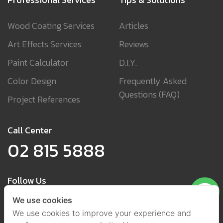
Wood Coating Services
Articles
Art Effects Services
Reviews
Paint Calculator
D.I.Y.
Color Design
Frequently Asked
Questions (FAQ)
Project References
Call Center
02 815 5888
Follow Us
We use cookies
We use cookies to improve your experience and