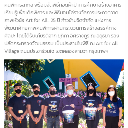
คนพิการสากล พร้อมจัดพิธีทอดผ้าป่าการศึกษาสร้างอาคาร
เรียนรู้เพื่อเด็กพิการ และพิธีมอบโล่รางวัลการประกวดวาด
ภาพหัวข้อ Art for All : 25 ปี ก้าวข้ามขีดจำกัด แห่งการ
พัฒนาศักยภาพคนพิการผ่านกระบวนการสร้างสรรค์ทาง
ศิลปะ โดยได้รับเกียรติจาก ยุถิกา อิศรางกูร ณ อยุธยา รอง
ปลัดกระทรวงวัฒนธรรม เป็นประธานในพิธี ณ Art for All
Village ถนนประชาร่วมใจ เขตคลองสามวา กรุงเทพฯ