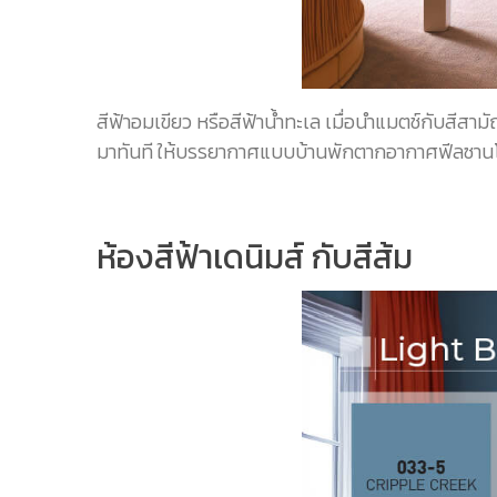
สีฟ้าอมเขียว หรือสีฟ้าน้ำทะเล เมื่อนำแมตช์กับสีสามั
มาทันที ให้บรรยากาศแบบบ้านพักตากอากาศฟีลซานโตริ
ห้องสีฟ้าเดนิมส์ กับสีส้ม