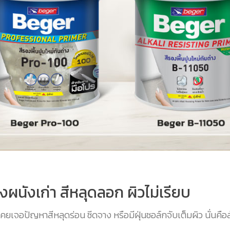
งผนังเก่า สีหลุดลอก ผิวไม่เรียบ
คยเจอปัญหาสีหลุดร่อน ซีดจาง หรือมีฝุ่นชอล์กจับเต็มผิว นั่นค