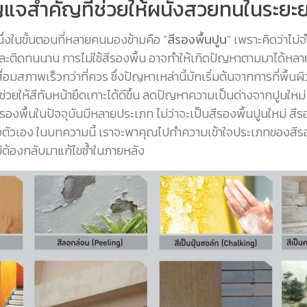
ุญแจสำคัญที่ช่วยให้ผนังสวยทนในระยะ
นึ่งในขั้นตอนที่หลายคนมองข้ามคือ “
สีรองพื้นปูน
” เพราะคิดว่าไม่
ติดทนนาน การไม่ใช้สีรองพื้น อาจทำให้เกิดปัญหาตามมาได้หลายอย
ื่อมสภาพเร็วกว่าที่ควร ซึ่งปัญหาเหล่านี้มักเริ่มต้นจากการที่พื้
ยังช่วยให้สีทับหน้ายึดเกาะได้ดีขึ้น ลดปัญหาความเป็นด่างจากปูนใหม่
งพื้นในปัจจุบันมีหลายประเภท ไม่ว่าจะเป็นสีรองพื้นปูนใหม่ สีรอ
งตัวเอง ในบทความนี้ เราจะพาคุณไปทำความเข้าใจประเภทของสีรอง
่ต้องกลับมาแก้ไขซ้ำในภายหลัง